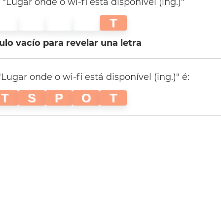
"Lugar onde o wi-fi está disponível (ing.)"
T
tulo vacío para revelar una letra
ugar onde o wi-fi está disponível (ing.)" é:
T
S
P
O
T