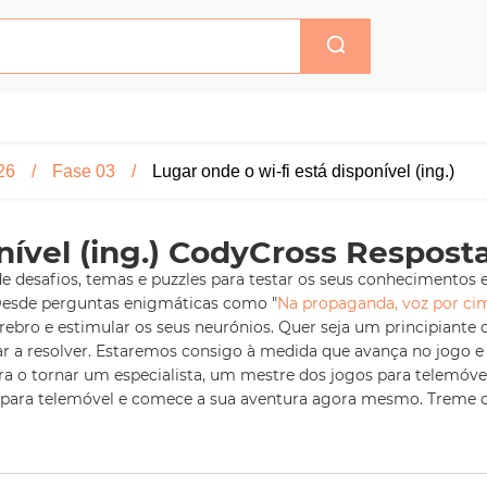
26
Fase 03
Lugar onde o wi-fi está disponível (ing.)
nível (ing.) CodyCross Respost
 desafios, temas e puzzles para testar os seus conhecimentos e
Desde perguntas enigmáticas como "
Na propaganda, voz por ci
cérebro e estimular os seus neurónios. Quer seja um principiante
a resolver. Estaremos consigo à medida que avança no jogo e s
ara o tornar um especialista, um mestre dos jogos para telemóv
s para telemóvel e comece a sua aventura agora mesmo. Treme de