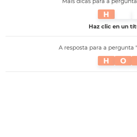
Mais dicas para a pergunta 
H
Haz clic en un tí
A resposta para a pergunta "L
H
O