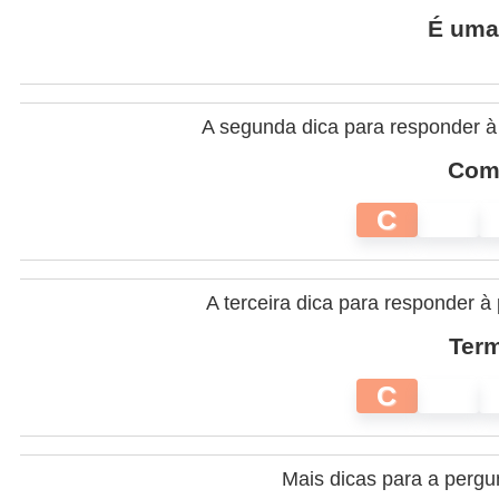
É uma 
A segunda dica para responder à
Come
C
A terceira dica para responder 
Term
C
Mais dicas para a perg