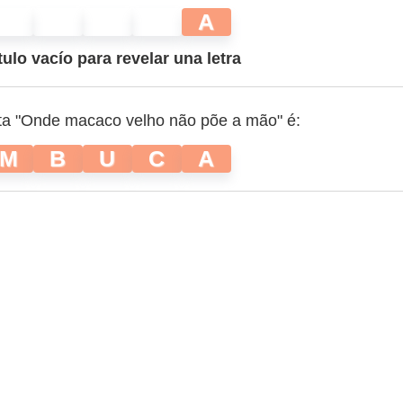
A
tulo vacío para revelar una letra
ta "Onde macaco velho não põe a mão" é:
M
B
U
C
A