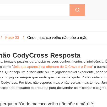
Fase 03
Onde macaco velho não põe a mão
mão CodyCross Resposta
s, temas e puzzles para testar os seus conhecimentos e inteligência.
as como "
Joia que aparecia na abertura de O Cravo e a Rosa
" a outra
nios. Quer seja um principiante ou um jogador móvel experiente, pode
 no jogo e sempre que sentir que precisa de ajuda. Pode contar conn
 Codycross. Por isso, não esperes mais e não percas mais tempo. Junt
scoberta enquanto te preparas para desvendar os mistérios e segred
à pergunta "Onde macaco velho não põe a mão" é: