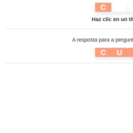
C
Haz clic en un tí
A resposta para a pergun
C
U