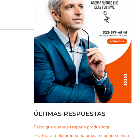
ÚLTIMAS RESPUESTAS
Palito que quando raspado produz fogo
> O Brasil, pela própria natureza, segundo o hino