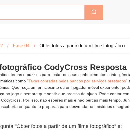
02
Fase 04
Obter fotos a partir de um filme fotográfico
e fotográfico CodyCross Resposta
fios, temas e puzzles para testar os seus conhecimentos e inteligênc
gmáticas como "
Taxas cobradas pelos bancos por serviços prestados
" 
urónios. Quer seja um principiante ou um jogador móvel experiente, p
 no jogo e sempre que sentir que precisa de ajuda. Pode contar conn
 Codycross. Por isso, não esperes mais e não percas mais tempo. Junt
scoberta enquanto te preparas para desvendar os mistérios e segredo
unta "Obter fotos a partir de um filme fotográfico" é: