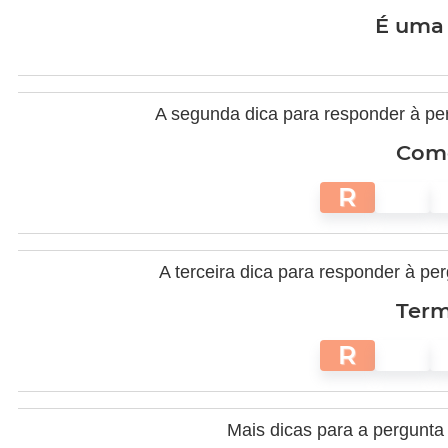
É uma 
A segunda dica para responder à perg
Come
R
A terceira dica para responder à perg
Term
R
Mais dicas para a pergunta "