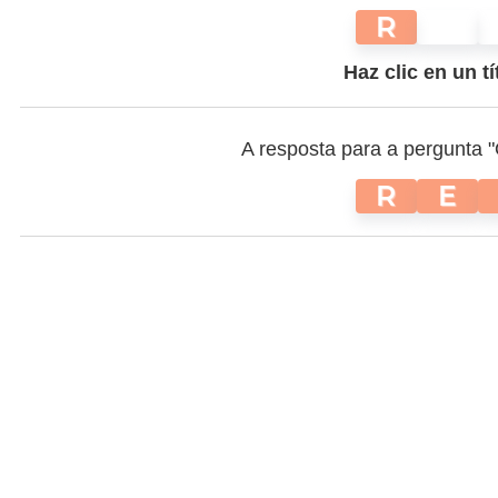
R
Haz clic en un tí
A resposta para a pergunta "O
R
E