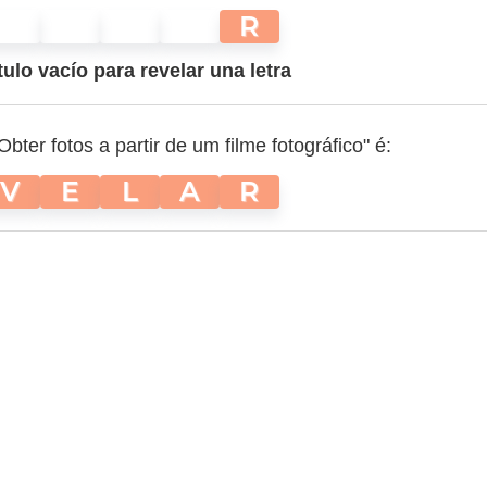
R
tulo vacío para revelar una letra
bter fotos a partir de um filme fotográfico" é:
V
E
L
A
R