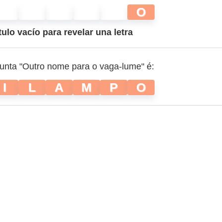
O
tulo vacío para revelar una letra
gunta "Outro nome para o vaga-lume" é:
I
L
A
M
P
O