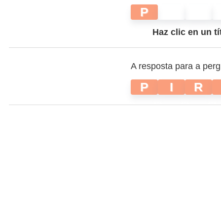
P
Haz clic en un tí
A resposta para a per
P
I
R