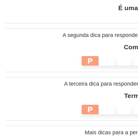
É uma 
A segunda dica para responde
Come
P
A terceira dica para responde
Term
P
Mais dicas para a pe