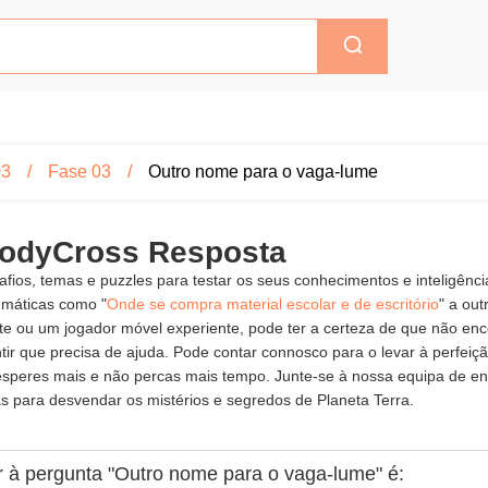
03
Fase 03
Outro nome para o vaga-lume
CodyCross Resposta
fios, temas e puzzles para testar os seus conhecimentos e inteligênc
gmáticas como "
Onde se compra material escolar e de escritório
" a ou
nte ou um jogador móvel experiente, pode ter a certeza de que não e
 que precisa de ajuda. Pode contar connosco para o levar à perfeição
esperes mais e não percas mais tempo. Junte-se à nossa equipa de en
 para desvendar os mistérios e segredos de Planeta Terra.
r à pergunta "Outro nome para o vaga-lume" é: