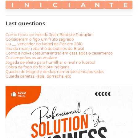
I
N
I
C
I
A
N
T
E
Last questions
Como ficou conhecido Jean-Baptiste Poquelin
Consideram o figo um fruto sagrado
Liu __, vencedor do Nobel da Paz em 2010
Ilha do maior rebanho de búfalos do Brasil
Como a noiva costuma entrar em casa após o casamento
Os campeões os acumulam
Jogada de efeito para humilhar o rival no futebol
Cobra de fogo do folclore indígena
Quadro de Magritte de dois namorados encapuzados
Guarda canetas, lápis, borracha, etc