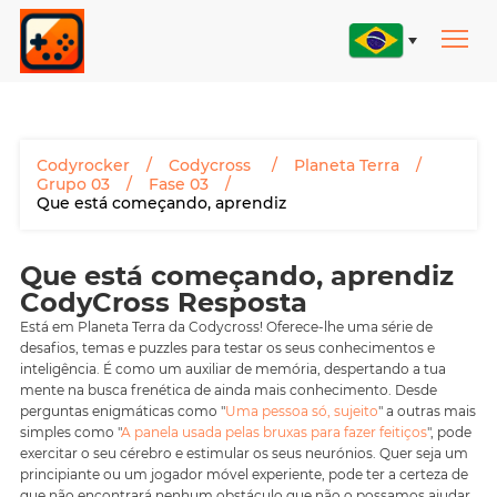
Codyrocker
Codycross
Planeta Terra
Grupo 03
Fase 03
Que está começando, aprendiz
Que está começando, aprendiz
CodyCross Resposta
Está em Planeta Terra da Codycross! Oferece-lhe uma série de
desafios, temas e puzzles para testar os seus conhecimentos e
inteligência. É como um auxiliar de memória, despertando a tua
mente na busca frenética de ainda mais conhecimento. Desde
perguntas enigmáticas como "
Uma pessoa só, sujeito
" a outras mais
simples como "
A panela usada pelas bruxas para fazer feitiços
", pode
exercitar o seu cérebro e estimular os seus neurónios. Quer seja um
principiante ou um jogador móvel experiente, pode ter a certeza de
que não encontrará nenhum obstáculo que não o possamos ajudar