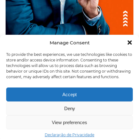
Manage Consent
To provide the best experiences, we use technologies like cookies to
ÚLTIMAS RESPUESTAS
store and/or access device information. Consenting to these
technologies will allow us to process data such as browsing
Repugnância instintiva diante de alguém ou algo
behavior or unique IDs on this site. Not consenting or withdrawing
consent, may adversely affect certain features and functions.
> Uma pessoa só, sujeito
Accept
Deny
Home
About us
Contact us
Privacy policy
Terms of Service
View preferences
Declaração de Privacidade