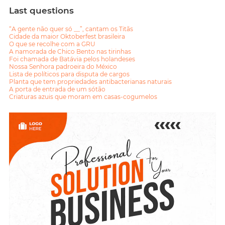
Last questions
“A gente não quer só __”, cantam os Titãs
Cidade da maior Oktoberfest brasileira
O que se recolhe com a GRU
A namorada de Chico Bento nas tirinhas
Foi chamada de Batávia pelos holandeses
Nossa Senhora padroeira do México
Lista de políticos para disputa de cargos
Planta que tem propriedades antibacterianas naturais
A porta de entrada de um sótão
Criaturas azuis que moram em casas-cogumelos