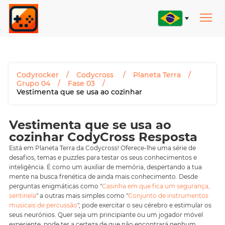
Codyrocker
Codycross
Planeta Terra
Grupo 04
Fase 03
Vestimenta que se usa ao cozinhar
Vestimenta que se usa ao
cozinhar CodyCross Resposta
Está em Planeta Terra da Codycross! Oferece-lhe uma série de
desafios, temas e puzzles para testar os seus conhecimentos e
inteligência. É como um auxiliar de memória, despertando a tua
mente na busca frenética de ainda mais conhecimento. Desde
perguntas enigmáticas como "
Casinha em que fica um segurança,
sentinela
" a outras mais simples como "
Conjunto de instrumentos
musicais de percussão
", pode exercitar o seu cérebro e estimular os
seus neurónios. Quer seja um principiante ou um jogador móvel
experiente, pode ter a certeza de que não encontrará nenhum