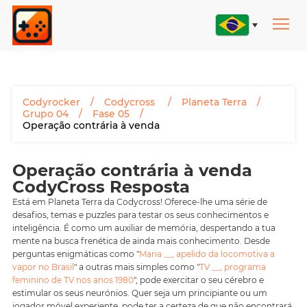
Codyrocker
Codycross
Planeta Terra
Grupo 04
Fase 05
Operação contrária à venda
Operação contrária à venda
CodyCross Resposta
Está em Planeta Terra da Codycross! Oferece-lhe uma série de
desafios, temas e puzzles para testar os seus conhecimentos e
inteligência. É como um auxiliar de memória, despertando a tua
mente na busca frenética de ainda mais conhecimento. Desde
perguntas enigmáticas como "
Maria __, apelido da locomotiva a
vapor no Brasil
" a outras mais simples como "
TV __, programa
feminino de TV nos anos 1980
", pode exercitar o seu cérebro e
estimular os seus neurónios. Quer seja um principiante ou um
jogador móvel experiente, pode ter a certeza de que não encontrará