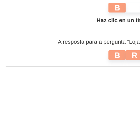
B
Haz clic en un tí
A resposta para a pergunta "Loj
B
R