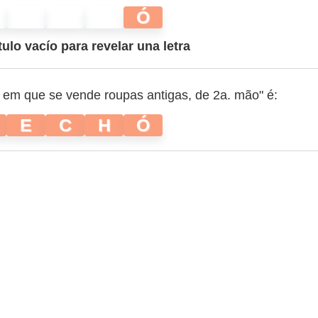
Ó
tulo vacío para revelar una letra
a em que se vende roupas antigas, de 2a. mão" é:
E
C
H
Ó