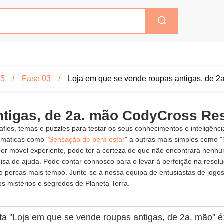
05
Fase 03
Loja em que se vende roupas antigas, de 2
ntigas, de 2a. mão CodyCross Re
fios, temas e puzzles para testar os seus conhecimentos e inteligênc
gmáticas como "
Sensação de bem-estar
" a outras mais simples como "
ador móvel experiente, pode ter a certeza de que não encontrará nenh
sa de ajuda. Pode contar connosco para o levar à perfeição na resolu
ão percas mais tempo. Junte-se à nossa equipa de entusiastas de jog
s mistérios e segredos de Planeta Terra.
ta "Loja em que se vende roupas antigas, de 2a. mão" é