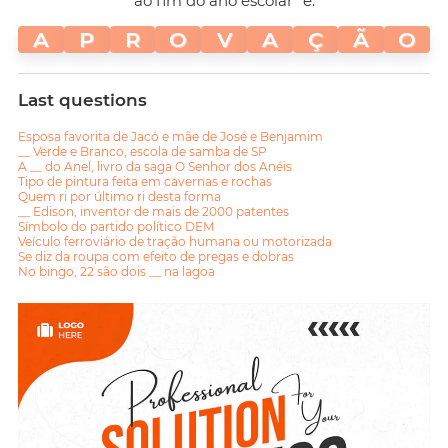
ao fim do ano escolar" é:
A
P
R
O
V
A
Ç
Ã
O
Last questions
Esposa favorita de Jacó e mãe de José e Benjamim
__ Verde e Branco, escola de samba de SP
A __ do Anel, livro da saga O Senhor dos Anéis
Tipo de pintura feita em cavernas e rochas
Quem ri por último ri desta forma
__ Edison, inventor de mais de 2000 patentes
Símbolo do partido político DEM
Veículo ferroviário de tração humana ou motorizada
Se diz da roupa com efeito de pregas e dobras
No bingo, 22 são dois __ na lagoa