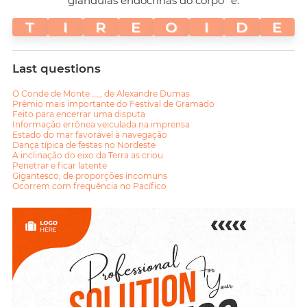
glândulas endócrinas do corpo" é:
T
I
R
E
O
I
D
E
Last questions
O Conde de Monte __, de Alexandre Dumas
Prêmio mais importante do Festival de Gramado
Feito para encerrar uma disputa
Informação errônea veiculada na imprensa
Estado do mar favorável à navegação
Dança típica de festas no Nordeste
A inclinação do eixo da Terra as criou
Penetrar e ficar latente
Gigantesco; de proporções incomuns
Ocorrem com frequência no Pacífico