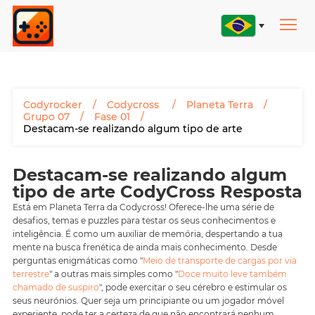
Codyrocker
Codycross
Planeta Terra
Grupo 07
Fase 01
Destacam-se realizando algum tipo de arte
Destacam-se realizando algum
tipo de arte CodyCross Resposta
Está em Planeta Terra da Codycross! Oferece-lhe uma série de
desafios, temas e puzzles para testar os seus conhecimentos e
inteligência. É como um auxiliar de memória, despertando a tua
mente na busca frenética de ainda mais conhecimento. Desde
perguntas enigmáticas como "
Meio de transporte de cargas por via
terrestre
" a outras mais simples como "
Doce muito leve também
chamado de suspiro
", pode exercitar o seu cérebro e estimular os
seus neurónios. Quer seja um principiante ou um jogador móvel
experiente, pode ter a certeza de que não encontrará nenhum