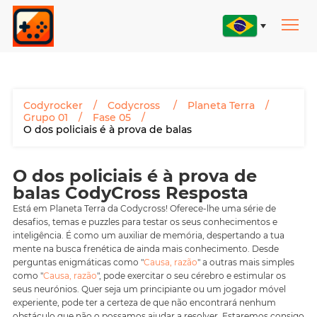
Codyrocker
Codycross
Planeta Terra
Grupo 01
Fase 05
O dos policiais é à prova de balas
O dos policiais é à prova de
balas CodyCross Resposta
Está em Planeta Terra da Codycross! Oferece-lhe uma série de
desafios, temas e puzzles para testar os seus conhecimentos e
inteligência. É como um auxiliar de memória, despertando a tua
mente na busca frenética de ainda mais conhecimento. Desde
perguntas enigmáticas como "
Causa, razão
" a outras mais simples
como "
Causa, razão
", pode exercitar o seu cérebro e estimular os
seus neurónios. Quer seja um principiante ou um jogador móvel
experiente, pode ter a certeza de que não encontrará nenhum
obstáculo que não o possamos ajudar a resolver. Estaremos consigo