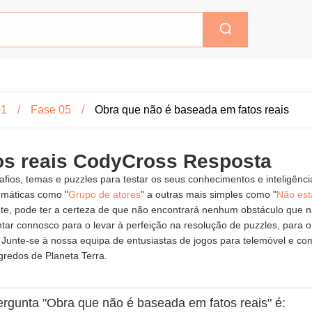
01
Fase 05
Obra que não é baseada em fatos reais
os reais CodyCross Resposta
fios, temas e puzzles para testar os seus conhecimentos e inteligênc
gmáticas como "
Grupo de atores
" a outras mais simples como "
Não est
nte, pode ter a certeza de que não encontrará nenhum obstáculo que 
tar connosco para o levar à perfeição na resolução de puzzles, para 
 Junte-se à nossa equipa de entusiastas de jogos para telemóvel e c
gredos de Planeta Terra.
ergunta "Obra que não é baseada em fatos reais" é: