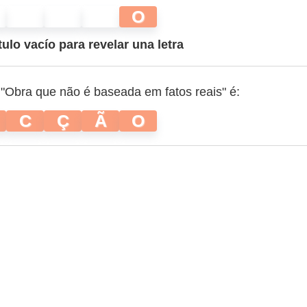
O
tulo vacío para revelar una letra
 "Obra que não é baseada em fatos reais" é:
C
Ç
Ã
O