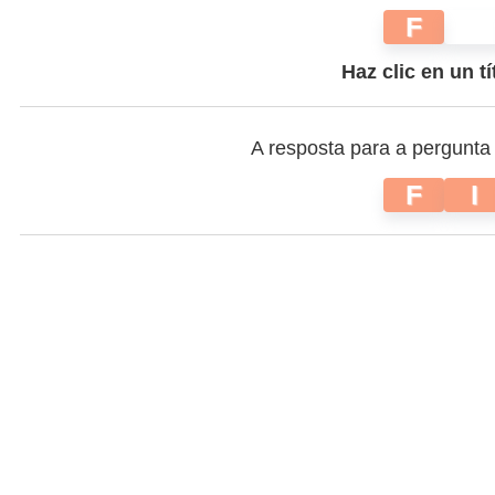
F
Haz clic en un tí
A resposta para a pergunta
F
I