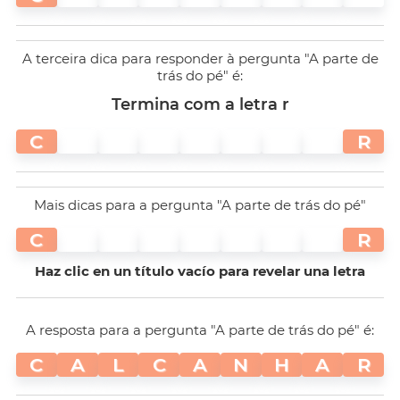
A terceira dica para responder à pergunta "A parte de
trás do pé" é:
Termina com a letra r
C
R
Mais dicas para a pergunta "A parte de trás do pé"
C
R
Haz clic en un título vacío para revelar una letra
A resposta para a pergunta "A parte de trás do pé" é:
C
A
L
C
A
N
H
A
R