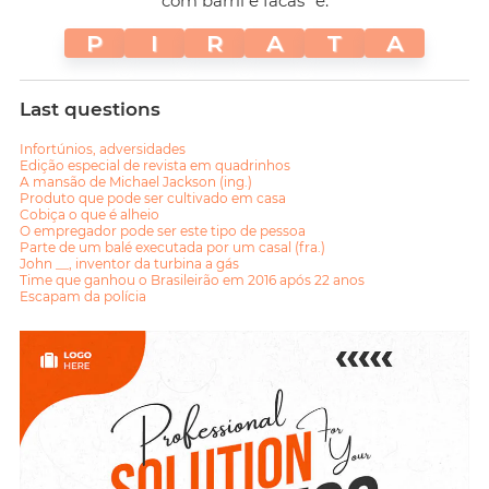
com barril e facas" é:
P
I
R
A
T
A
Last questions
Infortúnios, adversidades
Edição especial de revista em quadrinhos
A mansão de Michael Jackson (ing.)
Produto que pode ser cultivado em casa
Cobiça o que é alheio
O empregador pode ser este tipo de pessoa
Parte de um balé executada por um casal (fra.)
John __, inventor da turbina a gás
Time que ganhou o Brasileirão em 2016 após 22 anos
Escapam da polícia