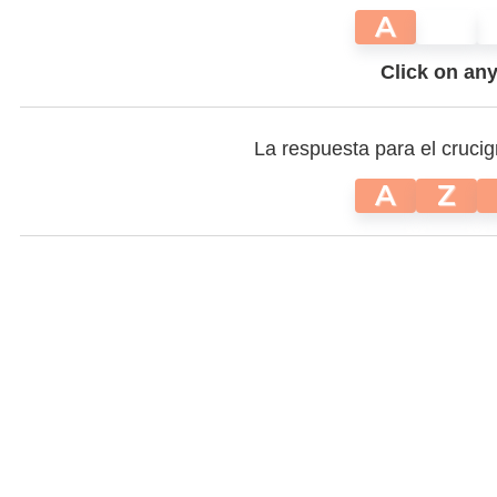
A
Click on any 
La respuesta para el cruci
A
Z