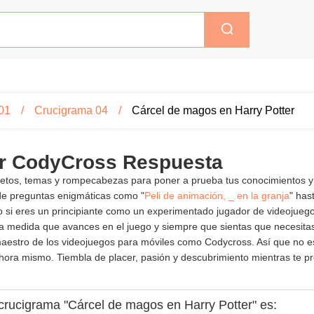
01
Crucigrama 04
Cárcel de magos en Harry Potter
er CodyCross Respuesta
 retos, temas y rompecabezas para poner a prueba tus conocimientos y
de preguntas enigmáticas como "
Peli de animación, _ en la granja
" has
anto si eres un principiante como un experimentado jugador de videojue
 medida que avances en el juego y siempre que sientas que necesitas 
n maestro de los videojuegos para móviles como Codycross. Así que no
hora mismo. Tiembla de placer, pasión y descubrimiento mientras te pre
 crucigrama "Cárcel de magos en Harry Potter" es: