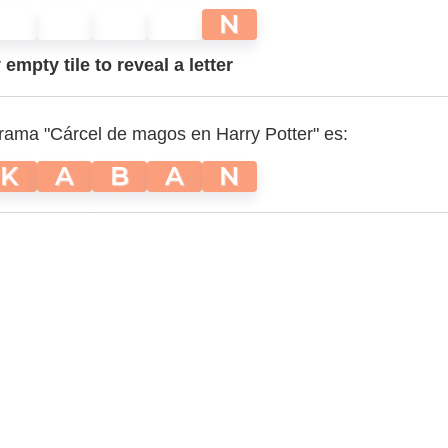
N
empty tile to reveal a letter
grama "Cárcel de magos en Harry Potter" es:
K
A
B
A
N