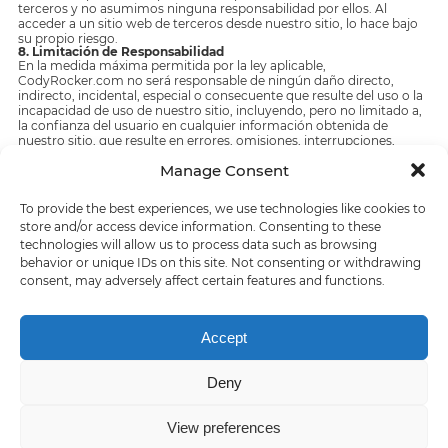
terceros y no asumimos ninguna responsabilidad por ellos. Al
acceder a un sitio web de terceros desde nuestro sitio, lo hace bajo
su propio riesgo.
8. Limitación de Responsabilidad
En la medida máxima permitida por la ley aplicable,
CodyRocker.com no será responsable de ningún daño directo,
indirecto, incidental, especial o consecuente que resulte del uso o la
incapacidad de uso de nuestro sitio, incluyendo, pero no limitado a,
la confianza del usuario en cualquier información obtenida de
nuestro sitio, que resulte en errores, omisiones, interrupciones,
eliminación de archivos o correos electrónicos, defectos, virus,
Manage Consent
demoras en la operación o transmisión, o cualquier falla de
rendimiento.
9. Indemnización
To provide the best experiences, we use technologies like cookies to
Usted acepta indemnizar, defender y eximir de responsabilidad a
store and/or access device information. Consenting to these
CodyRocker.com y a sus afiliados, directores, empleados, agentes y
licenciantes de cualquier reclamo, responsabilidad, daños y/o costos
technologies will allow us to process data such as browsing
(incluidos, entre otros, honorarios razonables de abogados) que
behavior or unique IDs on this site. Not consenting or withdrawing
surjan de su uso de nuestro sitio, su violación de estos Términos de
consent, may adversely affect certain features and functions.
Servicio o su violación de cualquier derecho de terceros.
Accept
Deny
Home
About us
Contact us
Privacy policy
Terms of Service
View preferences