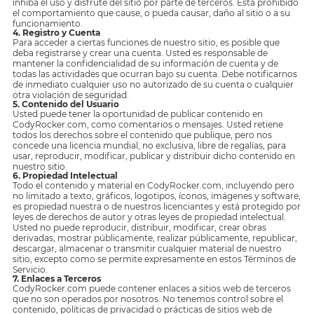
inhiba el uso y disfrute del sitio por parte de terceros. Está prohibido
el comportamiento que cause, o pueda causar, daño al sitio o a su
funcionamiento.
4. Registro y Cuenta
Para acceder a ciertas funciones de nuestro sitio, es posible que
deba registrarse y crear una cuenta. Usted es responsable de
mantener la confidencialidad de su información de cuenta y de
todas las actividades que ocurran bajo su cuenta. Debe notificarnos
de inmediato cualquier uso no autorizado de su cuenta o cualquier
otra violación de seguridad.
5. Contenido del Usuario
Usted puede tener la oportunidad de publicar contenido en
CodyRocker.com, como comentarios o mensajes. Usted retiene
todos los derechos sobre el contenido que publique, pero nos
concede una licencia mundial, no exclusiva, libre de regalías, para
usar, reproducir, modificar, publicar y distribuir dicho contenido en
nuestro sitio.
6. Propiedad Intelectual
Todo el contenido y material en CodyRocker.com, incluyendo pero
no limitado a texto, gráficos, logotipos, íconos, imágenes y software,
es propiedad nuestra o de nuestros licenciantes y está protegido por
leyes de derechos de autor y otras leyes de propiedad intelectual.
Usted no puede reproducir, distribuir, modificar, crear obras
derivadas, mostrar públicamente, realizar públicamente, republicar,
descargar, almacenar o transmitir cualquier material de nuestro
sitio, excepto como se permite expresamente en estos Términos de
Servicio.
7. Enlaces a Terceros
CodyRocker.com puede contener enlaces a sitios web de terceros
que no son operados por nosotros. No tenemos control sobre el
contenido, políticas de privacidad o prácticas de sitios web de