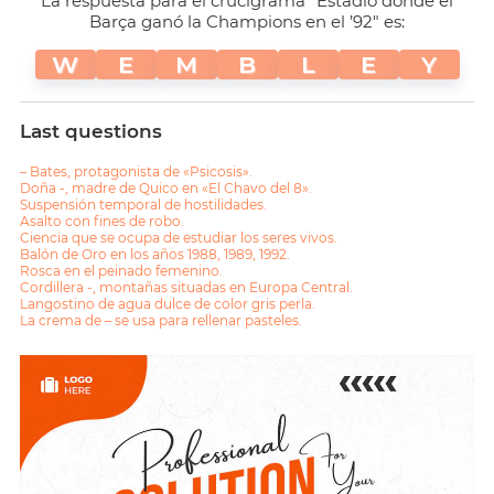
La respuesta para el crucigrama "Estadio donde el
Barça ganó la Champions en el ’92" es:
W
E
M
B
L
E
Y
Last questions
– Bates, protagonista de «Psicosis».
Doña -, madre de Quico en «El Chavo del 8».
Suspensión temporal de hostilidades.
Asalto con fines de robo.
Ciencia que se ocupa de estudiar los seres vivos.
Balón de Oro en los años 1988, 1989, 1992.
Rosca en el peinado femenino.
Cordillera -, montañas situadas en Europa Central.
Langostino de agua dulce de color gris perla.
La crema de – se usa para rellenar pasteles.