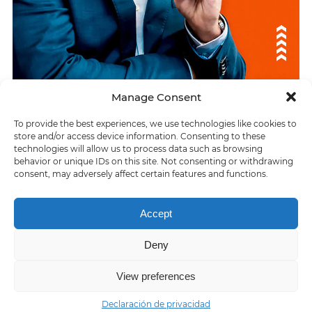
Manage Consent
To provide the best experiences, we use technologies like cookies to
ÚLTIMAS RESPUESTAS
store and/or access device information. Consenting to these
technologies will allow us to process data such as browsing
Saturno tiene varios -.
behavior or unique IDs on this site. Not consenting or withdrawing
consent, may adversely affect certain features and functions.
> El grito de Leónidas en 300, ¡Esto es __! .
Accept
Deny
Home
About us
Contact us
Privacy policy
Terms of Service
View preferences
Declaración de privacidad