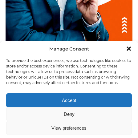
Manage Consent
To provide the best experiences, we use technologies like cookies to
ÚLTIMAS RESPUESTAS
store and/or access device information. Consenting to these
technologies will allow us to process data such as browsing
Una vez fecundados pueden generar vida
behavior or unique IDs on this site. Not consenting or withdrawing
consent, may adversely affect certain features and functions.
> Satanás, Belcebú
Accept
Deny
Home
About us
Contact us
Privacy policy
Terms of Service
View preferences