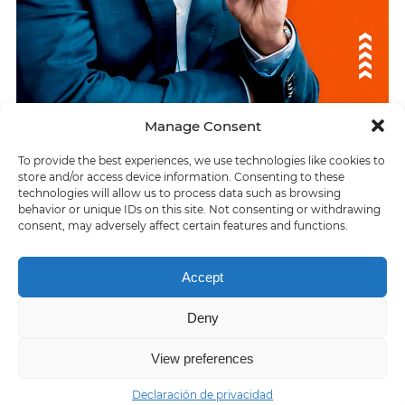
Manage Consent
To provide the best experiences, we use technologies like cookies to
ÚLTIMAS RESPUESTAS
store and/or access device information. Consenting to these
technologies will allow us to process data such as browsing
Derrumbe peligroso para las personas que esquían
behavior or unique IDs on this site. Not consenting or withdrawing
consent, may adversely affect certain features and functions.
> Ir de arriba a abajo
Accept
Deny
Home
About us
Contact us
Privacy policy
Terms of Service
View preferences
Declaración de privacidad