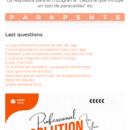
La respuesta para el crucigrama "Deporte que incluye
un tipo de paracaídas" es:
P
A
R
A
P
E
N
T
E
Last questions
Lo que preparamos antes de salir de viaje.
Fuerza aplicada en una palanca para rotar algo.
Expresión judicial permite añadir una petición más.
Ir a buscar a alguien para traerlo consigo.
Árido, marchito.
En el límite de una placa – se generan terremotos.
Osos que viven en el Ártico.
Maniobra que se usa en caso de atragantamiento.
Meter en deudas.
Queso de pasta dura.