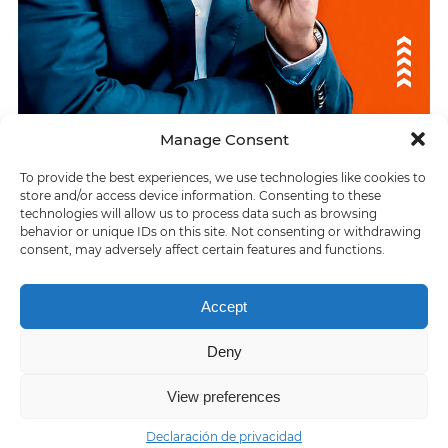
Manage Consent
To provide the best experiences, we use technologies like cookies to
ÚLTIMAS RESPUESTAS
store and/or access device information. Consenting to these
technologies will allow us to process data such as browsing
Inflamación aguda de las glándulas del párpado
behavior or unique IDs on this site. Not consenting or withdrawing
consent, may adversely affect certain features and functions.
> El reloj más preciso inventado por el hombre
Accept
Deny
Home
About us
Contact us
Privacy policy
Terms of Service
View preferences
Declaración de privacidad