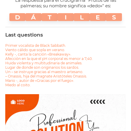
La respuesta para el crucigrama "Frutos de las
palmeras; su nombre significa «dedo»" es:
D
Á
T
I
L
E
S
Last questions
Primer vocalista de Black Sabbath.
Viento cálido que sopla en verano.
Kelly -, canta la canción «Breakaway».
Afección en la que el pH corporal es menor a 7,40.
Huida violenta y multitudinaria de animales.
Lugar de donde son originarios los sardos.
Un – se instruye gracias al maestro artesano.
– Onassis, hija del magnate Aristóteles Onassis.
Mario -, autor de «Gracias por el fuego».
Miedo al coito.