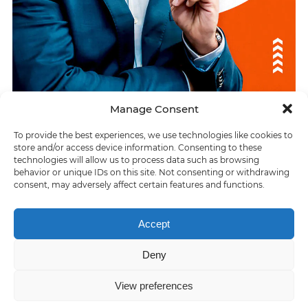
Manage Consent
To provide the best experiences, we use technologies like cookies to
ÚLTIMAS RESPUESTAS
store and/or access device information. Consenting to these
technologies will allow us to process data such as browsing
«La divina comedia» describe los círculos del _
behavior or unique IDs on this site. Not consenting or withdrawing
consent, may adversely affect certain features and functions.
> Dispositivo de enfoque automático de una cámara
Accept
Deny
Home
About us
Contact us
Privacy policy
Terms of Service
View preferences