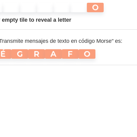
O
empty tile to reveal a letter
"Transmite mensajes de texto en código Morse" es:
É
G
R
A
F
O