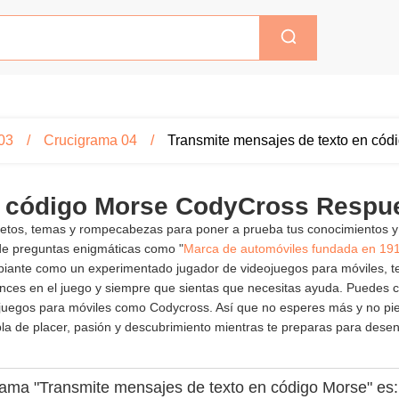
03
Crucigrama 04
Transmite mensajes de texto en cód
n código Morse CodyCross Respu
 retos, temas y rompecabezas para poner a prueba tus conocimientos y
de preguntas enigmáticas como "
Marca de automóviles fundada en 19
incipiante como un experimentado jugador de videojuegos para móviles,
es en el juego y siempre que sientas que necesitas ayuda. Puedes cont
eojuegos para móviles como Codycross. Así que no esperes más y no pi
 de placer, pasión y descubrimiento mientras te preparas para desentr
grama "Transmite mensajes de texto en código Morse" es: