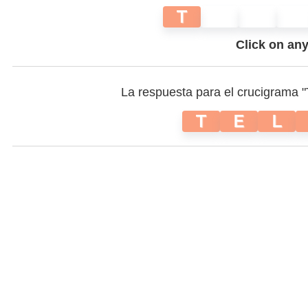
T
Click on any 
La respuesta para el crucigrama 
T
E
L