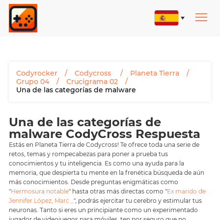
Codyrocker
Codycross
Planeta Tierra
Grupo 04
Crucigrama 02
Una de las categorías de malware
Una de las categorías de
malware CodyCross Respuesta
Estás en Planeta Tierra de Codycross! Te ofrece toda una serie de
retos, temas y rompecabezas para poner a prueba tus
conocimientos y tu inteligencia. Es como una ayuda para la
memoria, que despierta tu mente en la frenética búsqueda de aún
más conocimientos. Desde preguntas enigmáticas como
"
Hermosura notable
" hasta otras más directas como "
Ex marido de
Jennifer López, Marc _
", podrás ejercitar tu cerebro y estimular tus
neuronas. Tanto si eres un principiante como un experimentado
jugador de videojuegos para móviles, ten por seguro que no