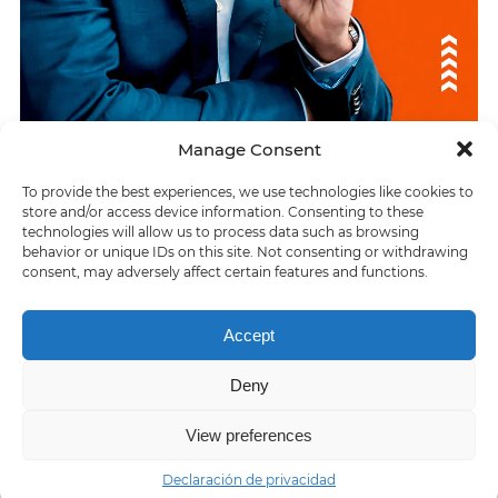
Manage Consent
To provide the best experiences, we use technologies like cookies to
ÚLTIMAS RESPUESTAS
store and/or access device information. Consenting to these
technologies will allow us to process data such as browsing
Antigua Birmania
behavior or unique IDs on this site. Not consenting or withdrawing
consent, may adversely affect certain features and functions.
> Isla en la que nació el dios griego Apolo
Accept
Deny
Home
About us
Contact us
Privacy policy
Terms of Service
View preferences
Declaración de privacidad