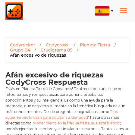
Codyrocker
Codycross
Planeta Tierra
Grupo 04
Crucigrama 05
Afán excesivo de riquezas
Afán excesivo de riquezas
CodyCross Respuesta
Estás en Planeta Tierra de Codycross! Te ofrece toda una serie de
retos, temas y rompecabezas para poner a prueba tus
conocimientos y tu inteligencia. Es como una ayuda para la
memoria, que despierta tu mente en la frenética búsqueda de aún
más conocimientos. Desde preguntas enigmáticas como "
Los
superhéroes lo usan para ocultar su identidad
" hasta otras más
directas como "
Poner hierro en la fragua hasta que esté blanco
",
podrás ejercitar tu cerebro y estimular tus neuronas. Tanto si eres un
principiante como un experimentado jugador de videojuegos para