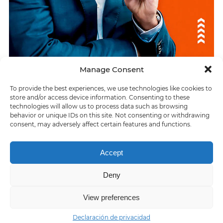
Manage Consent
To provide the best experiences, we use technologies like cookies to
ÚLTIMAS RESPUESTAS
store and/or access device information. Consenting to these
technologies will allow us to process data such as browsing
Ingeniero dedicado a las actividades rurales
behavior or unique IDs on this site. Not consenting or withdrawing
consent, may adversely affect certain features and functions.
> Preparar o transformar algo mediante un proceso
Accept
Deny
Home
About us
Contact us
Privacy policy
Terms of Service
View preferences
Declaración de privacidad