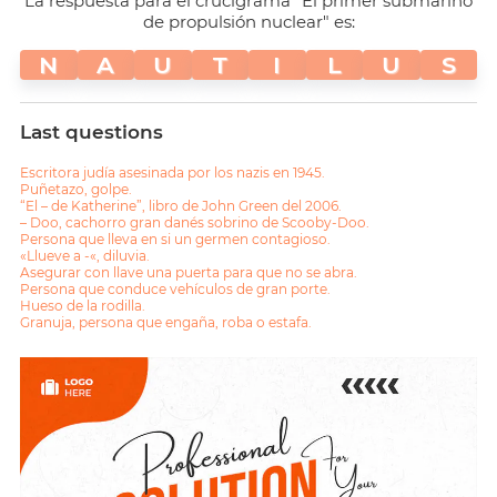
La respuesta para el crucigrama "El primer submarino
de propulsión nuclear" es:
N
A
U
T
I
L
U
S
Last questions
Escritora judía asesinada por los nazis en 1945.
Puñetazo, golpe.
“El – de Katherine”, libro de John Green del 2006.
– Doo, cachorro gran danés sobrino de Scooby-Doo.
Persona que lleva en si un germen contagioso.
«Llueve a -«, diluvia.
Asegurar con llave una puerta para que no se abra.
Persona que conduce vehículos de gran porte.
Hueso de la rodilla.
Granuja, persona que engaña, roba o estafa.