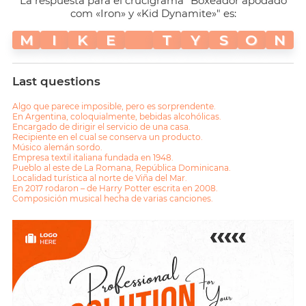
La respuesta para el crucigrama "Boxeador apodado
com «Iron» y «Kid Dynamite»" es:
M
I
K
E
T
Y
S
O
N
Last questions
Algo que parece imposible, pero es sorprendente.
En Argentina, coloquialmente, bebidas alcohólicas.
Encargado de dirigir el servicio de una casa.
Recipiente en el cual se conserva un producto.
Músico alemán sordo.
Empresa textil italiana fundada en 1948.
Pueblo al este de La Romana, República Dominicana.
Localidad turística al norte de Viña del Mar.
En 2017 rodaron – de Harry Potter escrita en 2008.
Composición musical hecha de varias canciones.