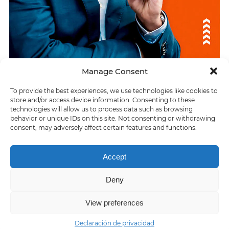
Manage Consent
To provide the best experiences, we use technologies like cookies to
ÚLTIMAS RESPUESTAS
store and/or access device information. Consenting to these
technologies will allow us to process data such as browsing
Prestan sus servicios en una embarcación
behavior or unique IDs on this site. Not consenting or withdrawing
consent, may adversely affect certain features and functions.
> Eris era la diosa griega de la _
Accept
Deny
Home
About us
Contact us
Privacy policy
Terms of Service
View preferences
Declaración de privacidad