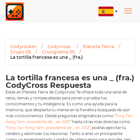
Codyrocker
Codycross
Planeta Tierra
Grupo 05
Crucigrama 05
La tortilla francesa es una _ (fra.)
La tortilla francesa es una _ (fra.)
CodyCross Respuesta
Estás en Planeta Tierra de Codycross! Te ofrece toda una serie de
retos, temas y rompecabezas para poner a prueba tus
conocimientos y tu inteligencia. Es como una ayuda para la
memoria, que despierta tu mente en la frenética búsqueda de aún
más conocimientos. Desde preguntas enigmáticas como "
Tony Tan
Keng Yam, presidente de _ en 2012
" hasta otras más directas como
"
Tony Tan Keng Yam, presidente de _ en 2012
", podrás ejercitar tu
cerebro y estimular tus neuronas. Tanto si eres un principiante
como un experimentado jugador de videojuegos para móviles, ten