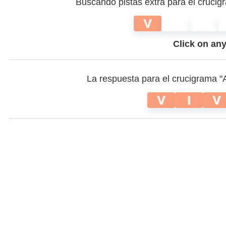
Buscando pistas extra para el crucig
V
Click on any 
La respuesta para el crucigrama "
V
I
V