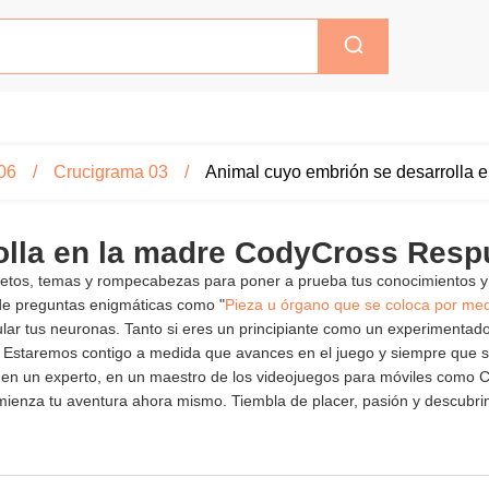
06
Crucigrama 03
Animal cuyo embrión se desarrolla e
olla en la madre CodyCross Resp
 retos, temas y rompecabezas para poner a prueba tus conocimientos y
de preguntas enigmáticas como "
Pieza u órgano que se coloca por med
imular tus neuronas. Tanto si eres un principiante como un experimenta
 Estaremos contigo a medida que avances en el juego y siempre que s
irte en un experto, en un maestro de los videojuegos para móviles com
mienza tu aventura ahora mismo. Tiembla de placer, pasión y descubrim