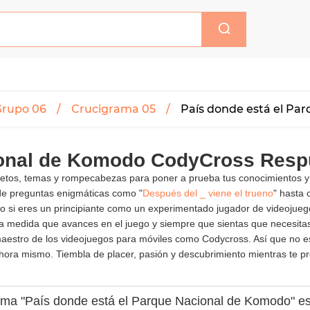
Grupo 06
Crucigrama 05
País donde está el Pa
cional de Komodo CodyCross Resp
 retos, temas y rompecabezas para poner a prueba tus conocimientos y
de preguntas enigmáticas como "
Después del _ viene el trueno
" hasta 
anto si eres un principiante como un experimentado jugador de videoju
 medida que avances en el juego y siempre que sientas que necesitas 
n maestro de los videojuegos para móviles como Codycross. Así que no
hora mismo. Tiembla de placer, pasión y descubrimiento mientras te pre
grama "País donde está el Parque Nacional de Komodo" es