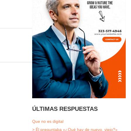
ÚLTIMAS RESPUESTAS
Que no es digital
> Él preguntaba «¿Qué hay de nuevo, viejo?»