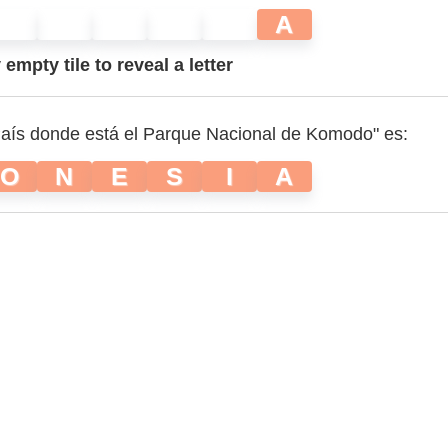
A
empty tile to reveal a letter
País donde está el Parque Nacional de Komodo" es:
O
N
E
S
I
A