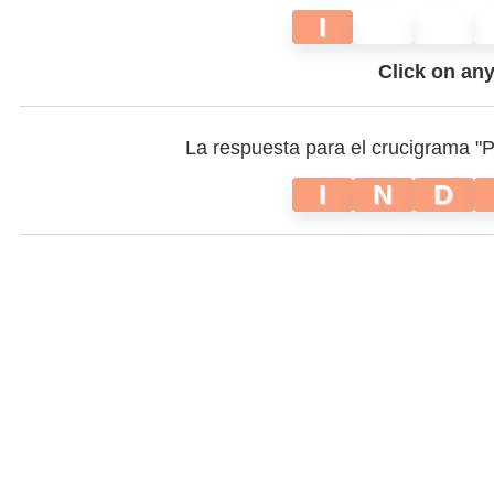
I
Click on any 
La respuesta para el crucigrama "
I
N
D