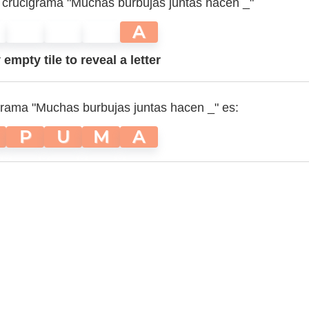
l crucigrama "Muchas burbujas juntas hacen _"
A
empty tile to reveal a letter
grama "Muchas burbujas juntas hacen _" es:
P
U
M
A