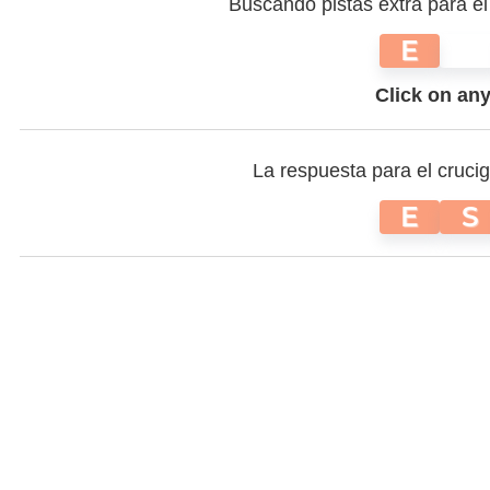
Buscando pistas extra para e
E
Click on any 
La respuesta para el cruci
E
S