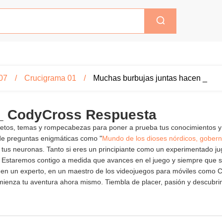
07
Crucigrama 01
Muchas burbujas juntas hacen _
 _ CodyCross Respuesta
 retos, temas y rompecabezas para poner a prueba tus conocimientos y
de preguntas enigmáticas como "
Mundo de los dioses nórdicos, gober
lar tus neuronas. Tanto si eres un principiante como un experimentado 
 Estaremos contigo a medida que avances en el juego y siempre que s
irte en un experto, en un maestro de los videojuegos para móviles com
mienza tu aventura ahora mismo. Tiembla de placer, pasión y descubrim