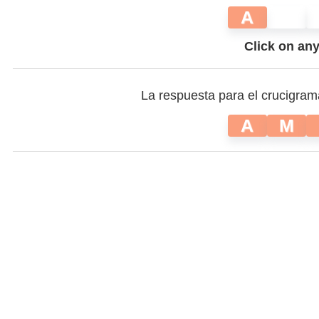
A
Click on any 
La respuesta para el crucigram
A
M