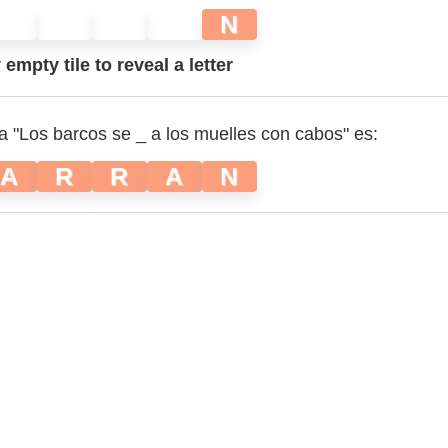
N
empty tile to reveal a letter
a "Los barcos se _ a los muelles con cabos" es:
A
R
R
A
N