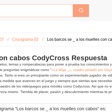
07
Crucigrama 02
Los barcos se _ a los muelles con c
 con cabos CodyCross Respuesta
 retos, temas y rompecabezas para poner a prueba tus conocimientos y
de preguntas enigmáticas como "
«La Maja _», cuadro pintado por Goy
onas. Tanto si eres un principiante como un experimentado jugador de 
 medida que avances en el juego y siempre que sientas que necesitas 
n maestro de los videojuegos para móviles como Codycross. Así que no
hora mismo. Tiembla de placer, pasión y descubrimiento mientras te pre
cigrama "Los barcos se _ a los muelles con cabos" es: