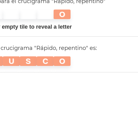
ara el crucigrama "Rápido, repentino"
O
empty tile to reveal a letter
 crucigrama "Rápido, repentino" es:
U
S
C
O