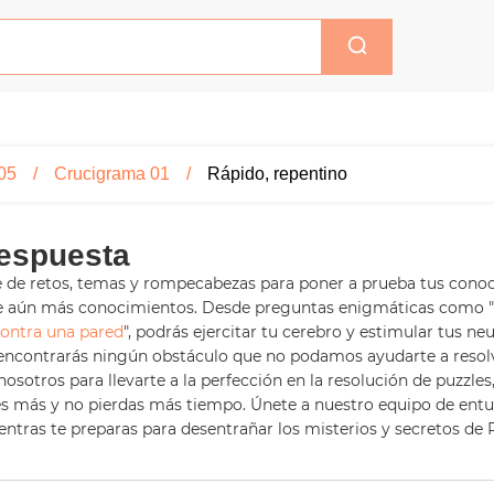
05
Crucigrama 01
Rápido, repentino
espuesta
ie de retos, temas y rompecabezas para poner a prueba tus conoc
de aún más conocimientos. Desde preguntas enigmáticas como "
contra una pared
", podrás ejercitar tu cerebro y estimular tus 
 encontrarás ningún obstáculo que no podamos ayudarte a resol
sotros para llevarte a la perfección en la resolución de puzzles
s más y no pierdas más tiempo. Únete a nuestro equipo de entus
tras te preparas para desentrañar los misterios y secretos de P