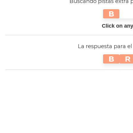
Buscando pistas extra p
B
Click on any 
La respuesta para el
B
R